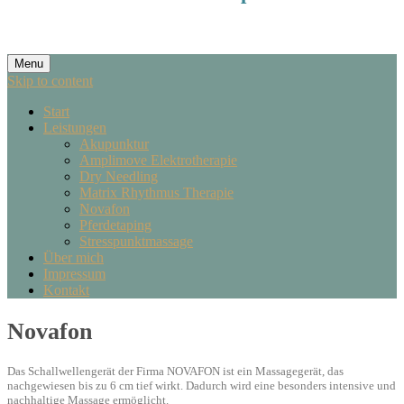
Menu
Skip to content
Start
Leistungen
Akupunktur
Amplimove Elektrotherapie
Dry Needling
Matrix Rhythmus Therapie
Novafon
Pferdetaping
Stresspunktmassage
Über mich
Impressum
Kontakt
Novafon
Das Schallwellengerät der Firma NOVAFON ist ein Massagegerät, das
nachgewiesen bis zu 6 cm tief wirkt. Dadurch wird eine besonders intensive und
nachhaltige Massage ermöglicht.